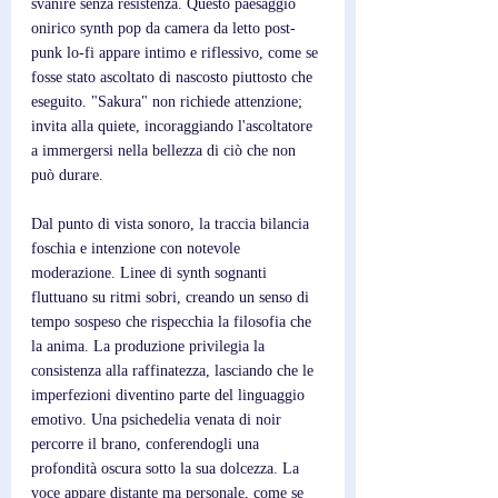
svanire senza resistenza. Questo paesaggio 
onirico synth pop da camera da letto post-
punk lo-fi appare intimo e riflessivo, come se 
fosse stato ascoltato di nascosto piuttosto che 
eseguito. "Sakura" non richiede attenzione; 
invita alla quiete, incoraggiando l'ascoltatore 
a immergersi nella bellezza di ciò che non 
può durare.
Dal punto di vista sonoro, la traccia bilancia 
foschia e intenzione con notevole 
moderazione. Linee di synth sognanti 
fluttuano su ritmi sobri, creando un senso di 
tempo sospeso che rispecchia la filosofia che 
la anima. La produzione privilegia la 
consistenza alla raffinatezza, lasciando che le 
imperfezioni diventino parte del linguaggio 
emotivo. Una psichedelia venata di noir 
percorre il brano, conferendogli una 
profondità oscura sotto la sua dolcezza. La 
voce appare distante ma personale, come se 