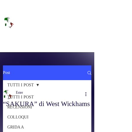
DOLCE BRANO
RAGGIUNGERE IL PARADISO SULLA
FREQUENZA
Post
TUTTI I POST
Ester
TUTTI I POST
“SAKURA” di West Wickhams
RECENSIONI
COLLOQUI
GRIDA A