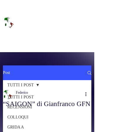
DOLCE BRANO
RAGGIUNGERE IL PARADISO SULLA
FREQUENZA
Post
TUTTI I POST
Federico
TUTTI I POST
“SAIGON” di Gianfranco GFN
RECENSIONI
COLLOQUI
GRIDA A