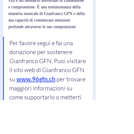
vita e sul desiderio universale di connessione 
e comprensione. È una testimonianza della 
maestria musicale di Gianfranco GFN e della 
sua capacità di comunicare emozioni 
profonde attraverso le sue composizioni.
Per favore segui e fai una 
donazione per sostenere 
Gianfranco GFN. Puoi visitare 
il sito web di Gianfranco GFN 
su 
www.96gfn.ch
 per trovare 
maggiori informazioni su 
come supportarlo o metterti 
in contatto con loro.
Scrittore; 
Federico