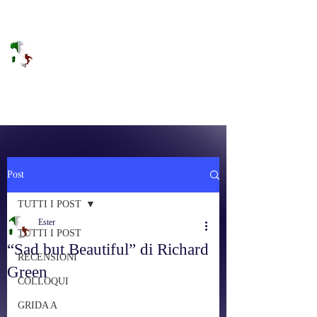
DOLCE BRANO
RAGGIUNGERE IL PARADISO SULLA
FREQUENZA
Post
TUTTI I POST
Ester
TUTTI I POST
“Sad but Beautiful” di Richard
RECENSIONI
Green
COLLOQUI
GRIDA A