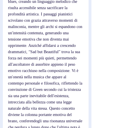
blues, creando un linguaggio melodico che 
risulta accessibile senza sacrificare la 
profondità artistica. I passaggi pianistici 
scivolano con grazia attraverso momenti di 
malinconia, mentre gli archi si espandono con 
un'intensità contenuta, generando una 
tensione emotiva che non diventa mai 
opprimente. Anziché affidarsi a crescendo 
drammatici, “Sad but Beautiful” trova la sua 
forza nei momenti più quieti, permettendo 
all'ascoltatore di assorbire appieno il peso 
emotivo racchiuso nella composizione. Vi è 
un'onestà nella musica che appare al 
contempo personale e filosofica, riflettendo la 
convinzione di Green secondo cui la tristezza 
sia una parte inevitabile dell'esistenza, 
intrecciata alla bellezza come una legge 
naturale della vita stessa. Questo concetto 
diviene la colonna portante emotiva del 
brano, conferendogli una risonanza universale 
che perdura a lungo dopo che l'ultima nota è 