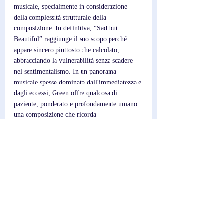
musicale, specialmente in considerazione 
della complessità strutturale della 
composizione. In definitiva, “Sad but 
Beautiful” raggiunge il suo scopo perché 
appare sincero piuttosto che calcolato, 
abbracciando la vulnerabilità senza scadere 
nel sentimentalismo. In un panorama 
musicale spesso dominato dall'immediatezza e 
dagli eccessi, Green offre qualcosa di 
paziente, ponderato e profondamente umano: 
una composizione che ricorda 
sommessamente all'ascoltatore come bellezza 
e tristezza siano raramente esperienze distinte, 
bensì l'una il riflesso dell'altra.
Post recenti
Mostra tutti