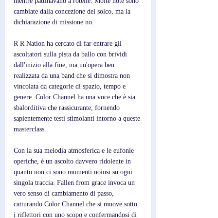
mentre pattinavano a rotelle. Molte note sono 
cambiate dalla concezione del solco, ma la 
dichiarazione di missione no.
R R Nation ha cercato di far entrare gli 
ascoltatori sulla pista da ballo con brividi 
dall'inizio alla fine, ma un'opera ben 
realizzata da una band che si dimostra non 
vincolata da categorie di spazio, tempo e 
genere. Color Channel ha una voce che è sia 
sbalorditiva che rassicurante; fornendo 
sapientemente testi stimolanti intorno a queste 
masterclass.
Con la sua melodia atmosferica e le eufonie 
operiche, è un ascolto davvero ridolente in 
quanto non ci sono momenti noiosi su ogni 
singola traccia. Fallen from grace invoca un 
vero senso di cambiamento di passo, 
catturando Color Channel che si muove sotto 
i riflettori con uno scopo e confermandosi di 