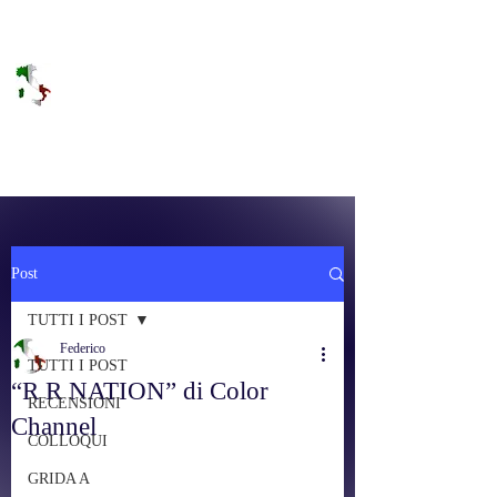
DOLCE BRANO
RAGGIUNGERE IL PARADISO SULLA
FREQUENZA
Post
TUTTI I POST
Federico
TUTTI I POST
“R R NATION” di Color
RECENSIONI
Channel
COLLOQUI
GRIDA A