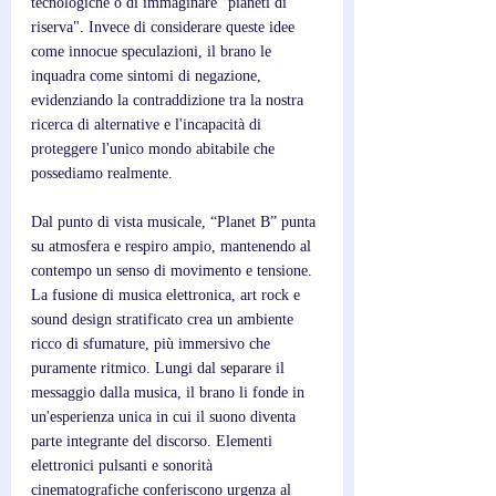
tecnologiche o di immaginare "pianeti di 
riserva". Invece di considerare queste idee 
come innocue speculazioni, il brano le 
inquadra come sintomi di negazione, 
evidenziando la contraddizione tra la nostra 
ricerca di alternative e l'incapacità di 
proteggere l'unico mondo abitabile che 
possediamo realmente.
Dal punto di vista musicale, “Planet B” punta 
su atmosfera e respiro ampio, mantenendo al 
contempo un senso di movimento e tensione. 
La fusione di musica elettronica, art rock e 
sound design stratificato crea un ambiente 
ricco di sfumature, più immersivo che 
puramente ritmico. Lungi dal separare il 
messaggio dalla musica, il brano li fonde in 
un'esperienza unica in cui il suono diventa 
parte integrante del discorso. Elementi 
elettronici pulsanti e sonorità 
cinematografiche conferiscono urgenza al 