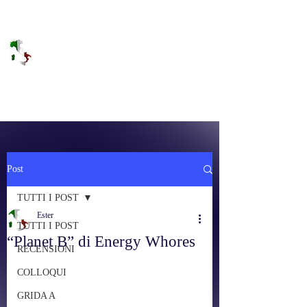
DOLCE BRANO
RAGGIUNGERE IL PARADISO SULLA
FREQUENZA
Post
TUTTI I POST
Ester
TUTTI I POST
“Planet B” di Energy Whores
RECENSIONI
COLLOQUI
GRIDA A