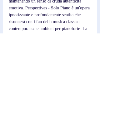
mantenendo un senso di cruda autenticità 
emotiva. Perspectives - Solo Piano è un'opera 
ipnotizzante e profondamente sentita che 
risuonerà con i fan della musica classica 
contemporanea e ambient per pianoforte. La 
capacità di Buttigieg di tradurre l'emozione in 
suono è notevole, rendendo questo album uno 
che invita l'ascolto ripetuto e la scoperta 
continua.
Scrittore; 
Federico
Post recenti
Mostra tutti