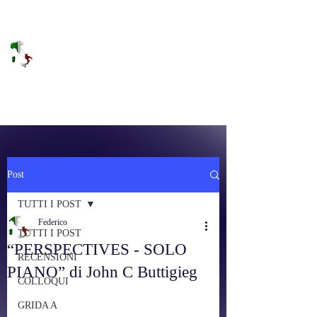
DOLCE BRANO
RAGGIUNGERE IL PARADISO SULLA
FREQUENZA
Post
TUTTI I POST
Federico
TUTTI I POST
“PERSPECTIVES - SOLO
RECENSIONI
PIANO” di John C Buttigieg
COLLOQUI
GRIDA A