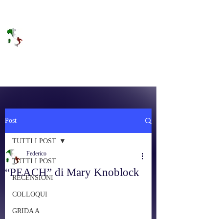
DOLCE BRANO
RAGGIUNGERE IL PARADISO SULLA
FREQUENZA
Post
TUTTI I POST
Federico
TUTTI I POST
“PEACH” di Mary Knoblock
RECENSIONI
COLLOQUI
GRIDA A