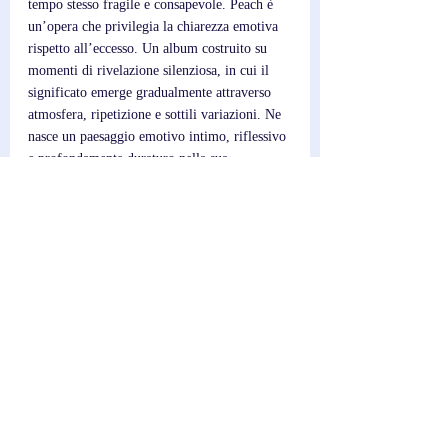
tempo stesso fragile e consapevole. Peach è 
un’opera che privilegia la chiarezza emotiva 
rispetto all’eccesso. Un album costruito su 
momenti di rivelazione silenziosa, in cui il 
significato emerge gradualmente attraverso 
atmosfera, ripetizione e sottili variazioni. Ne 
nasce un paesaggio emotivo intimo, riflessivo 
e profondamente duraturo nella sua 
semplicità.
Post recenti
Mostra tutti