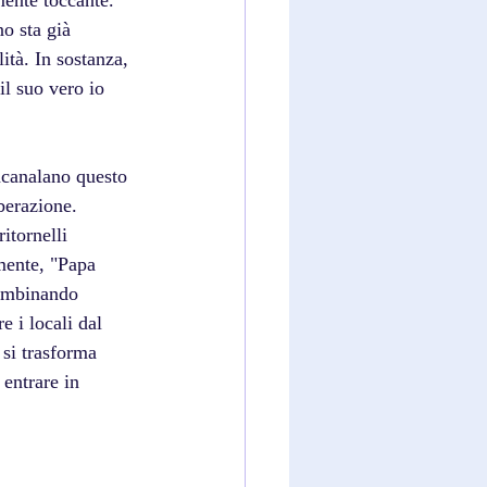
mente toccante. 
o sta già 
lità. In sostanza, 
il suo vero io 
ncanalano questo 
berazione. 
itornelli 
mente, "Papa 
combinando 
e i locali dal 
si trasforma 
 entrare in 