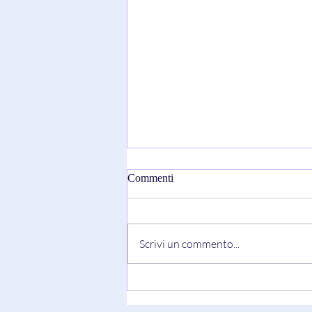
Commenti
Scrivi un commento...
"Truth Always Shows Its Face"
di Keesha Blair