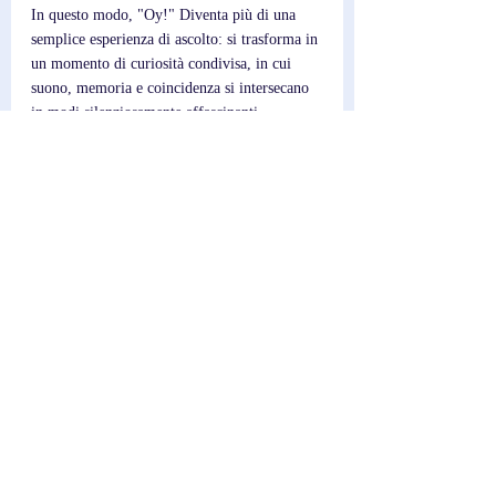
In questo modo, "Oy!" Diventa più di una 
semplice esperienza di ascolto: si trasforma in 
un momento di curiosità condivisa, in cui 
suono, memoria e coincidenza si intersecano 
in modi silenziosamente affascinanti.
Post recenti
Mostra tutti