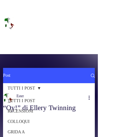
DOLCE BRANO
RAGGIUNGERE IL PARADISO SULLA
FREQUENZA
Post
TUTTI I POST
Ester
TUTTI I POST
“Oy!” di Ellery Twinning
RECENSIONI
COLLOQUI
GRIDA A