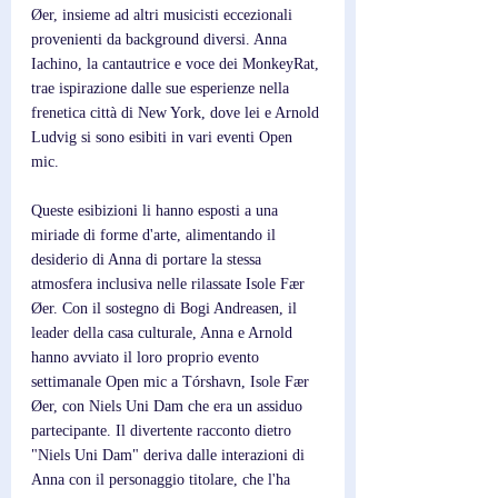
Øer, insieme ad altri musicisti eccezionali 
provenienti da background diversi. Anna 
Iachino, la cantautrice e voce dei MonkeyRat, 
trae ispirazione dalle sue esperienze nella 
frenetica città di New York, dove lei e Arnold 
Ludvig si sono esibiti in vari eventi Open 
mic. 
Queste esibizioni li hanno esposti a una 
miriade di forme d'arte, alimentando il 
desiderio di Anna di portare la stessa 
atmosfera inclusiva nelle rilassate Isole Fær 
Øer. Con il sostegno di Bogi Andreasen, il 
leader della casa culturale, Anna e Arnold 
hanno avviato il loro proprio evento 
settimanale Open mic a Tórshavn, Isole Fær 
Øer, con Niels Uni Dam che era un assiduo 
partecipante. Il divertente racconto dietro 
"Niels Uni Dam" deriva dalle interazioni di 
Anna con il personaggio titolare, che l'ha 