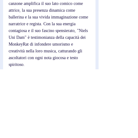
canzone amplifica il suo lato comico come 
attrice, la sua presenza dinamica come 
ballerina e la sua vivida immaginazione come 
narratrice e regista. Con la sua energia 
contagiosa e il suo fascino spensierato, "Niels 
Uni Dam" è testimonianza della capacità dei 
MonkeyRat di infondere umorismo e 
creatività nella loro musica, catturando gli 
ascoltatori con ogni nota giocosa e testo 
spiritoso.
Scrittore; 
Federico
Post recenti
Mostra tutti