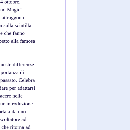
4 ottobre. 
 and Magic" 
i attraggono 
 sulla scintilla 
ze che fanno 
petto alla famosa 
ueste differenze 
mportanza di 
 passato. Celebra 
are per adattarsi 
acere nelle 
 un'introduzione 
rtata da uno 
scoltatore ad 
 che ritorna ad 