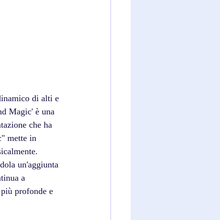
inamico di alti e 
and Magic' è una 
ntazione che ha 
" mette in 
sicalmente. 
ndola un'aggiunta 
tinua a 
 più profonde e 