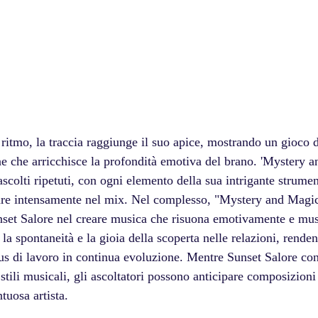
l ritmo, la traccia raggiunge il suo apice, mostrando un gioco d
one che arricchisce la profondità emotiva del brano. 'Mystery 
scolti ripetuti, con ogni elemento della sua intrigante strume
are intensamente nel mix. Nel complesso, "Mystery and Magic
unset Salore nel creare musica che risuona emotivamente e mu
, la spontaneità e la gioia della scoperta nelle relazioni, rende
us di lavoro in continua evoluzione. Mentre Sunset Salore con
stili musicali, gli ascoltatori possono anticipare composizioni
tuosa artista.