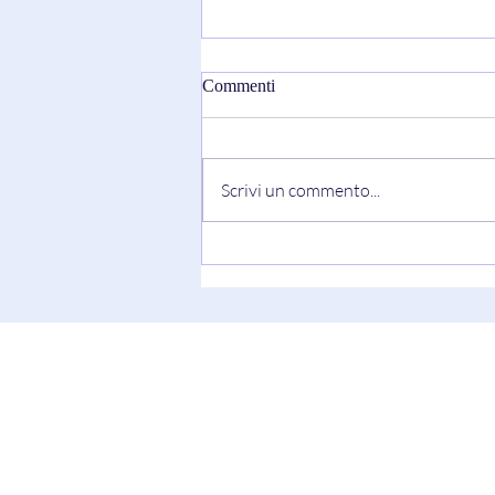
Commenti
Scrivi un commento...
"Truth Always Shows Its Face"
di Keesha Blair