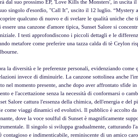
rà dal suo prossimo EP, 'Love Kills the Monsters', in uscita il 
uo singolo d'esordio, "Call It", uscito il 12 luglio. “Mystery
coprire qualcuno di nuovo e di svelare le qualità uniche che t
i essere una canzone d'amore tipica, Sunset Salore si concentra
niziale. I testi approfondiscono i piccoli dettagli e le differen
sando metafore come preferire una tazza calda di tè Ceylon ris
elbourne. 
ra la diversità e le preferenze personali, evidenziando come q
elazioni invece di diminuirle. La canzone sottolinea anche l'i
into nel momento presente, anche dopo aver affrontato sfide in
nto e l'accettazione senza la necessità di conformarsi o cambi
set Salore cattura l'essenza della chimica, dell'energia e del pi
le come viaggi dinamici ed evolutivi. Il pubblico è accolto da
ante, dove la voce soulful di Sunset è magnificamente suppo
rumentale. Il singolo si sviluppa gradualmente, catturando l'a
o è contagioso e indimenticabile, reminiscente di un amico caro