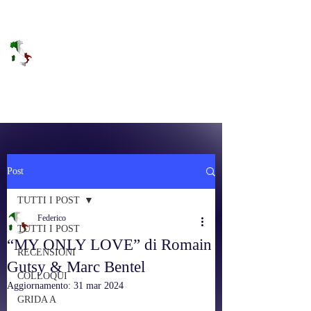
DOLCE BRANO
RAGGIUNGERE IL PARADISO SULLA
FREQUENZA
Post
TUTTI I POST
Federico
TUTTI I POST
“MY ONLY LOVE” di Romain
RECENSIONI
Gutsy & Marc Bentel
COLLOQUI
Aggiornamento:
31 mar 2024
GRIDA A