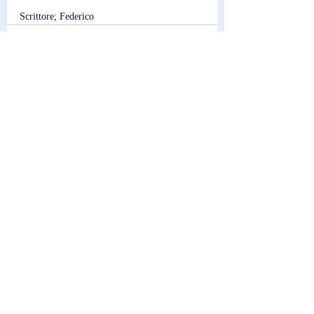
Scrittore; Federico
Post recenti
Mostra tutti