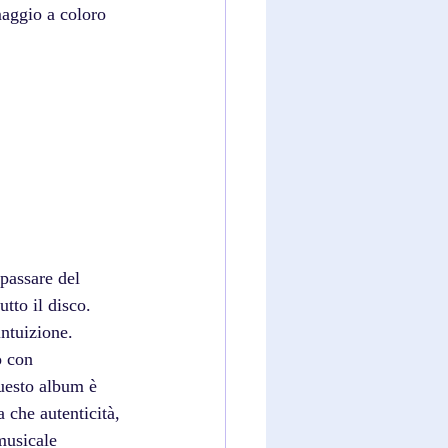
aggio a coloro 
 passare del 
tto il disco. 
ntuizione. 
 con 
questo album è 
che autenticità, 
musicale 