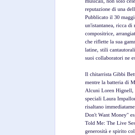
musicali, non solo cel
reputazione di una del
Pubblicato il 30 maggi
un'istantanea, ricca di
compositrice, arrangiat
che riflette la sua ga
latine, stili cantautora
suoi collaboratori ne e
Il chitarrista Gibbi Be
mentre la batteria di 
Alcuni Loren Hignell, 
speciali Laura Impall
risaltano immediatamen
Don't Want Money" esplo
Told Me: The Live Sess
generosità e spirito co