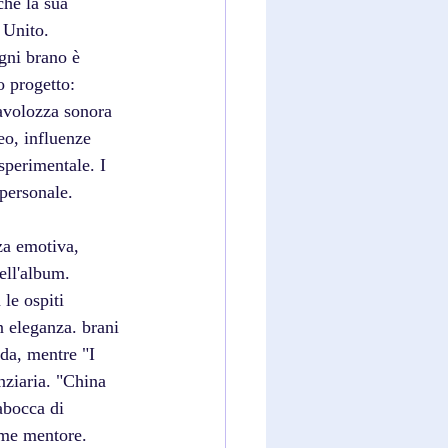
he la sua 
 Unito. 
gni brano è 
o progetto: 
tavolozza sonora 
eo, influenze 
 sperimentale. I 
 personale. 
za emotiva, 
ell'album. 
le ospiti 
 eleganza. brani 
da, mentre "I 
nziaria. "China 
abocca di 
come mentore. 