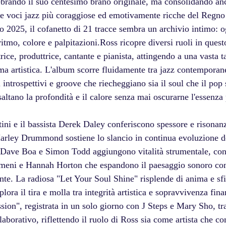
ebrando il suo centesimo brano originale, ma consolidando anc
le voci jazz più coraggiose ed emotivamente ricche del Regno
o 2025, il cofanetto di 21 tracce sembra un archivio intimo: o
 ritmo, colore e palpitazioni.Ross ricopre diversi ruoli in quest
rice, produttrice, cantante e pianista, attingendo a una vasta 
mma artistica. L'album scorre fluidamente tra jazz contemporan
li introspettivi e groove che riecheggiano sia il soul che il pop
saltano la profondità e il calore senza mai oscurarne l'essenza
ttini e il bassista Derek Daley conferiscono spessore e risonan
Marley Drummond sostiene lo slancio in continua evoluzione d
Dave Boa e Simon Todd aggiungono vitalità strumentale, con 
omeni e Hannah Horton che espandono il paesaggio sonoro con
te. La radiosa "Let Your Soul Shine" risplende di anima e sfi
ra il tira e molla tra integrità artistica e sopravvivenza fina
ion", registrata in un solo giorno con J Steps e Mary Sho, tr
llaborativo, riflettendo il ruolo di Ross sia come artista che 