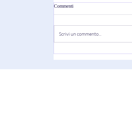
Commenti
Scrivi un commento...
"Truth Always Shows Its Face"
di Keesha Blair