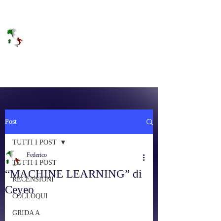
DOLCE BRANO
RAGGIUNGERE IL PARADISO SULLA
FREQUENZA
Post
TUTTI I POST
Federico
TUTTI I POST
“MACHINE LEARNING” di
RECENSIONI
Ceyeo
COLLOQUI
GRIDA A