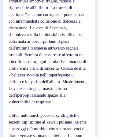
architettura emotiva: fragile, radiosa e 
rigioccabile all'infinito. La traccia di 
apertura, "Je t'aime.corrupted", pone le basi 
con un'immediata collisione di dolcezza e 
distorsione. La voce di Savannah, 
sintonizzata sulla luminosità cristallina ma 
deformata ai bordi, portano il peso 
dell'intimità trasmessa attraverso segnali 
instabili. Sembra di sussurrare affetto in un 
microfono rotto, ogni parola che minaccia di 
crollare ma brilla di sincerità. Questa dualità 
- bellezza avvolta nell'imperfezione - 
definisce lo spirito dell'album. Musicalmente, 
Love.exe attinge al massimalismo 
dell'iperpop lasciando spazio alla 
vulnerabilità di respirare. 
Glitter autotuned, gocce di synth glitch e 
sezioni rap ispirate al kawaii pulsano insieme 
a passaggi più morbidi che sembrano voci di 
diario versate su una tela digitale. L'album 