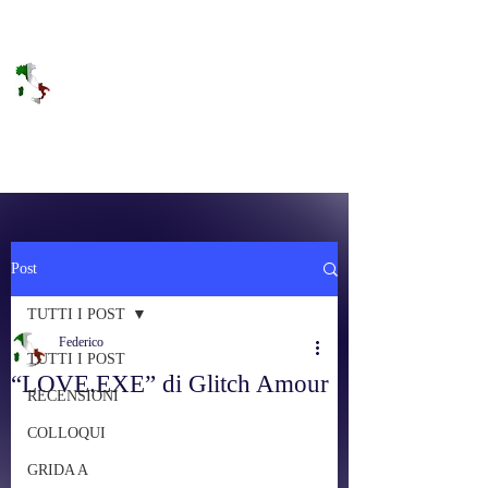
DOLCE BRANO
RAGGIUNGERE IL PARADISO SULLA
FREQUENZA
Post
TUTTI I POST
Federico
TUTTI I POST
“LOVE.EXE” di Glitch Amour
RECENSIONI
COLLOQUI
GRIDA A