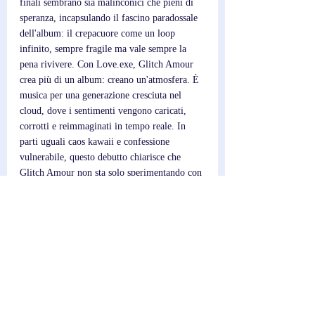
finali sembrano sia malinconici che pieni di 
speranza, incapsulando il fascino paradossale 
dell'album: il crepacuore come un loop 
infinito, sempre fragile ma vale sempre la 
pena rivivere. Con Love.exe, Glitch Amour 
crea più di un album: creano un'atmosfera. È 
musica per una generazione cresciuta nel 
cloud, dove i sentimenti vengono caricati, 
corrotti e reimmaginati in tempo reale. In 
parti uguali caos kawaii e confessione 
vulnerabile, questo debutto chiarisce che 
Glitch Amour non sta solo sperimentando con 
il suono, ma con il linguaggio emotivo 
dell'era digitale.
Post recenti
Mostra tutti