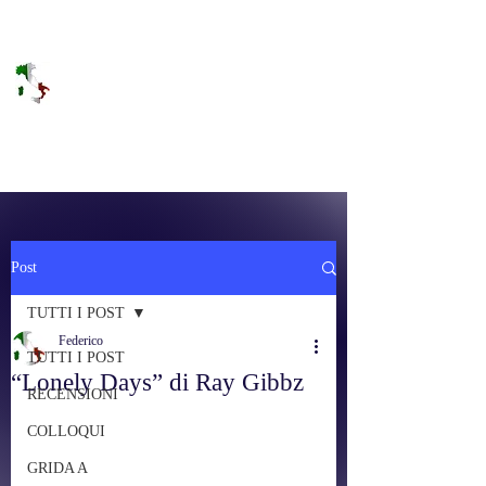
DOLCE BRANO
RAGGIUNGERE IL PARADISO SULLA
FREQUENZA
Post
TUTTI I POST
Federico
TUTTI I POST
“Lonely Days” di Ray Gibbz
RECENSIONI
COLLOQUI
GRIDA A