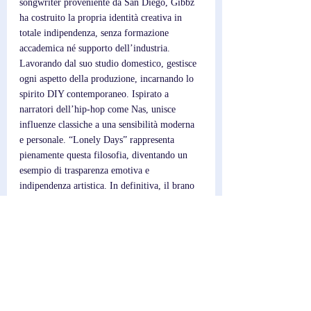
songwriter proveniente da San Diego, Gibbz 
ha costruito la propria identità creativa in 
totale indipendenza, senza formazione 
accademica né supporto dell’industria. 
Lavorando dal suo studio domestico, gestisce 
ogni aspetto della produzione, incarnando lo 
spirito DIY contemporaneo. Ispirato a 
narratori dell’hip-hop come Nas, unisce 
influenze classiche a una sensibilità moderna 
e personale. “Lonely Days” rappresenta 
pienamente questa filosofia, diventando un 
esempio di trasparenza emotiva e 
indipendenza artistica. In definitiva, il brano 
è molto più di una storia di cuore spezzato: è 
un ritratto di crescita, vulnerabilità e 
resilienza.