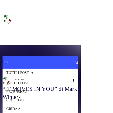
DOLCE BRANO
RAGGIUNGERE IL PARADISO SULLA
FREQUENZA
Post
TUTTI I POST
Federico
TUTTI I POST
“IT MOVES IN YOU” di Mark
RECENSIONI
Winters
COLLOQUI
GRIDA A