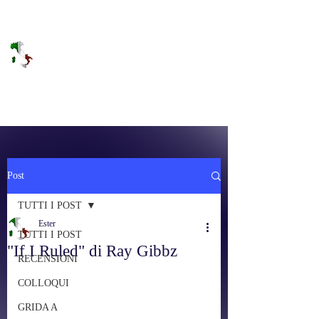
DOLCE BRANO
RAGGIUNGERE IL PARADISO SULLA
FREQUENZA
Post
TUTTI I POST
Ester
TUTTI I POST
"If I Ruled" di Ray Gibbz
RECENSIONI
COLLOQUI
GRIDA A