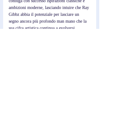
coniuga con successo ispirazioni classiche e 
ambizioni moderne, lasciando intuire che Ray 
Gibbz abbia il potenziale per lasciare un 
segno ancora più profondo man mano che la 
sua cifra artistica continua a evolversi.
Post recenti
Mostra tutti