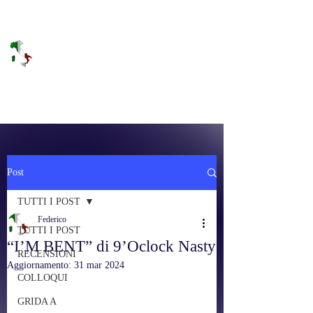
DOLCE BRANO
RAGGIUNGERE IL PARADISO SULLA
FREQUENZA
Post
TUTTI I POST
Federico
TUTTI I POST
“I’M BENT” di 9’Oclock Nasty
RECENSIONI
Aggiornamento:
31 mar 2024
COLLOQUI
GRIDA A