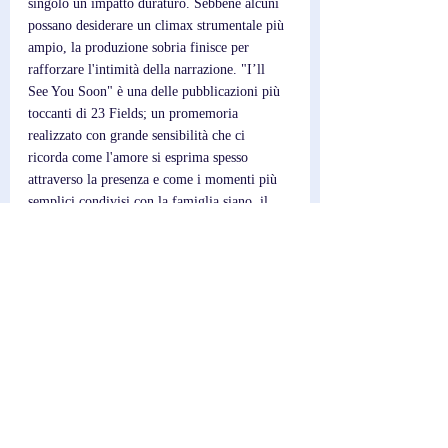
singolo un impatto duraturo. Sebbene alcuni 
possano desiderare un climax strumentale più 
ampio, la produzione sobria finisce per 
rafforzare l'intimità della narrazione. "I’ll 
See You Soon" è una delle pubblicazioni più 
toccanti di 23 Fields; un promemoria 
realizzato con grande sensibilità che ci 
ricorda come l'amore si esprima spesso 
attraverso la presenza e come i momenti più 
semplici condivisi con la famiglia siano, il 
più delle volte, quelli che custodiamo più 
gelosamente quando ormai sono passati.
Post recenti
Mostra tutti