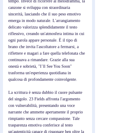
tempo. Invece di ricorrere al melodramma, la 
canzone si sviluppa con straordinaria 
sincerità, lasciando che il suo peso emotivo 
emerga in modo naturale. L'arrangiamento 
delicato valorizza splendidamente il testo 
riflessivo, creando un'atmosfera intima in cui 
ogni parola appare personale. È il tipo di 
brano che invita l'ascoltatore a fermarsi, a 
riflettere e magari a fare quella telefonata che 
continuava a rimandare. Grazie alla sua 
onestà e sobrietà, "I’ll See You Soon" 
trasforma un'esperienza quotidiana in 
qualcosa di profondamente coinvolgente.
La scrittura è senza dubbio il cuore pulsante 
del singolo. 23 Fields affronta l'argomento 
con vulnerabilità, presentando una voce 
narrante che ammette apertamente il proprio 
rimpianto senza cercare compassione. Tale 
trasparenza emotiva conferisce al testo 
un'autenticità capace di risuonare ben oltre la 