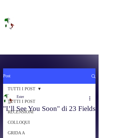
DOLCE BRANO
RAGGIUNGERE IL PARADISO SULLA
FREQUENZA
Post
TUTTI I POST
Ester
TUTTI I POST
"I’ll See You Soon" di 23 Fields
RECENSIONI
COLLOQUI
GRIDA A