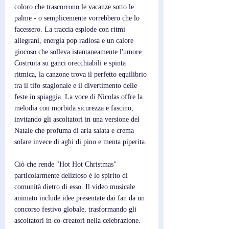
coloro che trascorrono le vacanze sotto le 
palme - o semplicemente vorrebbero che lo 
facessero. La traccia esplode con ritmi 
allegrani, energia pop radiosa e un calore 
giocoso che solleva istantaneamente l'umore. 
Costruita su ganci orecchiabili e spinta 
ritmica, la canzone trova il perfetto equilibrio 
tra il tifo stagionale e il divertimento delle 
feste in spiaggia. La voce di Nicolas offre la 
melodia con morbida sicurezza e fascino, 
invitando gli ascoltatori in una versione del 
Natale che profuma di aria salata e crema 
solare invece di aghi di pino e menta piperita.
Ciò che rende "Hot Hot Christmas" 
particolarmente delizioso è lo spirito di 
comunità dietro di esso. Il video musicale 
animato include idee presentate dai fan da un 
concorso festivo globale, trasformando gli 
ascoltatori in co-creatori nella celebrazione. 