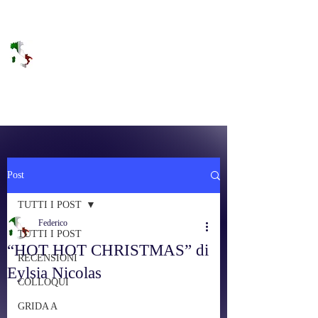
DOLCE BRANO
RAGGIUNGERE IL PARADISO SULLA
FREQUENZA
Post
TUTTI I POST
Federico
TUTTI I POST
“HOT HOT CHRISTMAS” di
RECENSIONI
Eylsia Nicolas
COLLOQUI
GRIDA A