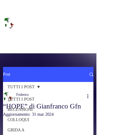
DOLCE BRANO
RAGGIUNGERE IL PARADISO SULLA
FREQUENZA
Post
TUTTI I POST
Federico
TUTTI I POST
“HOPE” di Gianfranco Gfn
RECENSIONI
Aggiornamento:
31 mar 2024
COLLOQUI
GRIDA A