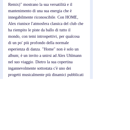
Remix)" mostrano la sua versatilità e il 
mantenimento di una sua energia che è 
innegabilmente riconoscibile. Con HOME, 
Alex riunisce l'atmosfera classica del club che 
ha riempito le piste da ballo di tutto il 
mondo, con temi introspettivi, per qualcosa 
di un po' più profondo della normale 
esperienza di danza. "Home" non è solo un 
album; è un invito a unirsi ad Alex Uhlmann 
nel suo viaggio. Dietro la sua copertina 
ingannevolmente sottostata c'è uno dei 
progetti musicalmente più dinamici pubblicati 
nel 2024. Mentre Uhlmann continua a 
conquistare i fan con la sua sincera narrazione 
e gli accattivanti paesaggi sonori, è chiaro che 
è uno degli artisti da non perdere di Londra. 
Non perderti questa evocativa raccolta: 
guarda in streaming "Home" su tutte le 
principali piattaforme e immergiti nel potere 
trasformativo della musica di Alex Uhlmann.