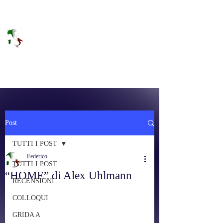
DOLCE BRANO
RAGGIUNGERE IL PARADISO SULLA
FREQUENZA
Post
TUTTI I POST
Federico
TUTTI I POST
“HOME” di Alex Uhlmann
RECENSIONI
COLLOQUI
GRIDA A