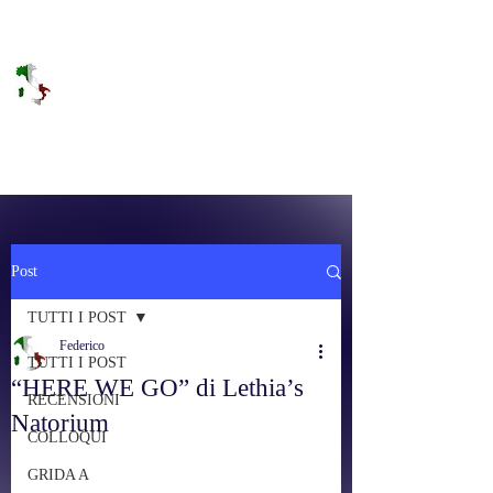
DOLCE BRANO
RAGGIUNGERE IL PARADISO SULLA
FREQUENZA
Post
TUTTI I POST
Federico
TUTTI I POST
“HERE WE GO” di Lethia’s
RECENSIONI
Natorium
COLLOQUI
GRIDA A