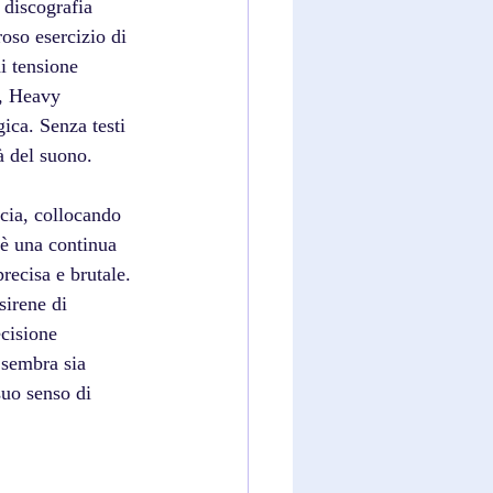
 discografia 
oso esercizio di 
i tensione 
e, Heavy 
ica. Senza testi 
tà del suono. 
rcia, collocando 
 è una continua 
recisa e brutale. 
sirene di 
cisione 
 sembra sia 
uo senso di 