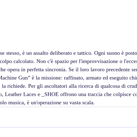
e stesso, è un assalto deliberato e tattico. Ogni suono è post
 colpo calcolato. Non c'è spazio per l'improvvisazione o l'eccess
e opera in perfetta sincronia. Se il loro lavoro precedente s
chine Gun” è la missione: raffinato, armato ed eseguito chi
a richiede. Per gli ascoltatori alla ricerca di qualcosa di crud
so, Leather Laces e _SHOE offrono una traccia che colpisce c
olo musica, è un'operazione su vasta scala.