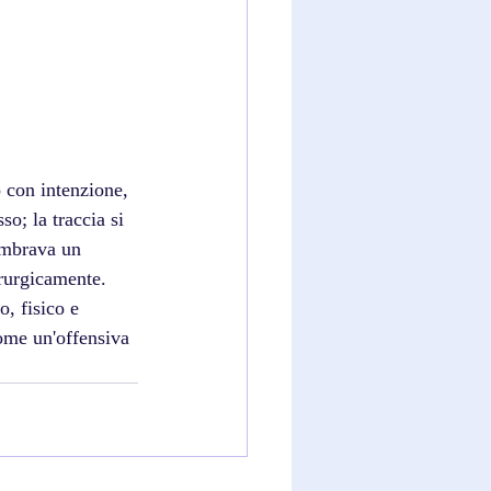
o con intenzione, 
o; la traccia si 
embrava un 
rurgicamente. 
o, fisico e 
ome un'offensiva 