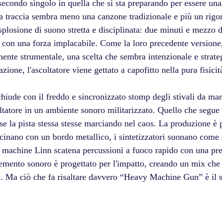
econdo singolo in quella che si sta preparando per essere una
la traccia sembra meno una canzone tradizionale e più un rigor
plosione di suono stretta e disciplinata: due minuti e mezzo d
 con una forza implacabile. Come la loro precedente version
nte strumentale, una scelta che sembra intenzionale e strateg
azione, l'ascoltatore viene gettato a capofitto nella pura fisici
 chiude con il freddo e sincronizzato stomp degli stivali da ma
tatore in un ambiente sonoro militarizzato. Quello che segue
se la pista stessa stesse marciando nel caos. La produzione è p
acinano con un bordo metallico, i sintetizzatori suonano come 
machine Linn scatena percussioni a fuoco rapido con una pre
emento sonoro è progettato per l'impatto, creando un mix che
e. Ma ciò che fa risaltare davvero “Heavy Machine Gun” è il s