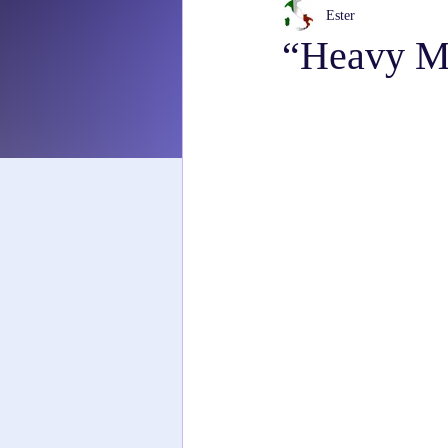
Ester
“Heavy Ma