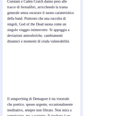
Constant e Caden Cratch danno peso alle 
tracce di fermalibri, arricchendo la trama 
generale senza oscurare il suono caratteristico 
della band. Piuttosto che una raccolta di 
singoli, God of the Dead suona come un 
singolo viaggio ininterrotto. Si appoggia a 
deviazioni atmosferiche, cambiamenti 
dinamici e momenti di cruda vulnerabilità. 
Il songwriting di Demagore è sia viscerale 
che poetico, spesso urgente, occasionalmente 
meditativo, sempre non filtrato. Non mira a 
compiacere, ma a scoprire. Il risultato è un 