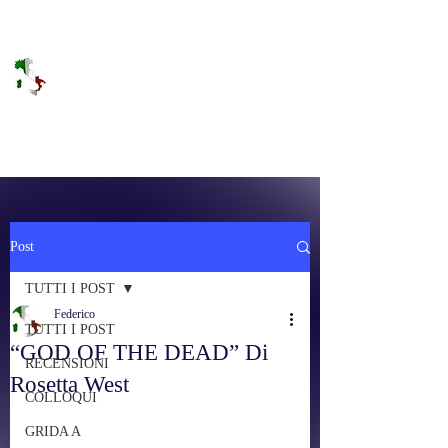
DOLCE BRANO
RAGGIUNGERE IL PARADISO SULLA
FREQUENZA
Post
TUTTI I POST
Federico
TUTTI I POST
“GOD OF THE DEAD” Di
RECENSIONI
Rosetta West
COLLOQUI
GRIDA A