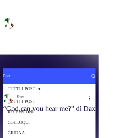
DOLCE BRANO
RAGGIUNGERE IL PARADISO SULLA
FREQUENZA
Post
TUTTI I POST
Ester
TUTTI I POST
“God,can you hear me?” di Dax
RECENSIONI
COLLOQUI
GRIDA A