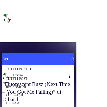
DOLCE BRANO
RAGGIUNGERE IL PARADISO SULLA
FREQUENZA
Post
TUTTI I POST
Federico
TUTTI I POST
“Fluorescent Buzz (Next Time
RECENSIONI
– You Got Me Falling)” di
COLLOQUI
C’batch
GRIDA A