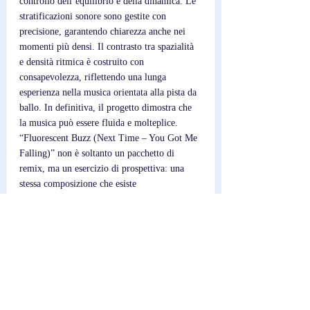
controllo dell’equilibrio e della dinamica. Le 
stratificazioni sonore sono gestite con 
precisione, garantendo chiarezza anche nei 
momenti più densi. Il contrasto tra spazialità 
e densità ritmica è costruito con 
consapevolezza, riflettendo una lunga 
esperienza nella musica orientata alla pista da 
ballo. In definitiva, il progetto dimostra che 
la musica può essere fluida e molteplice. 
“Fluorescent Buzz (Next Time – You Got Me 
Falling)” non è soltanto un pacchetto di 
remix, ma un esercizio di prospettiva: una 
stessa composizione che esiste 
simultaneamente in stati emotivi diversi, dalla 
riflessione silenziosa alla liberazione cinetica, 
rimanendo sempre fedele alla propria essenza.