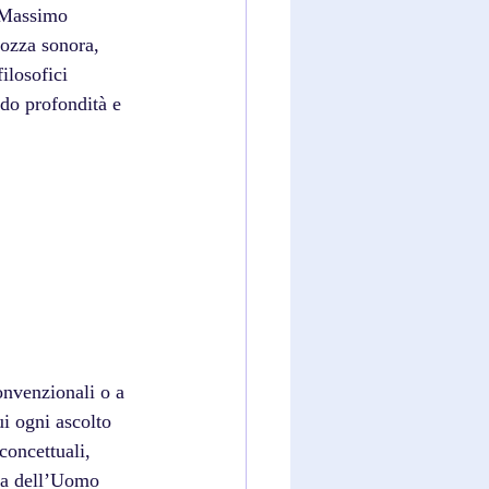
i Massimo 
lozza sonora, 
ilosofici 
do profondità e 
onvenzionali o a 
ui ogni ascolto 
concettuali, 
ia dell’Uomo 