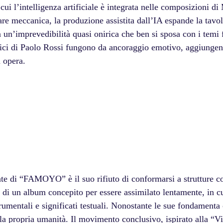
 cui l’intelligenza artificiale è integrata nelle composizioni d
re meccanica, la produzione assistita dall’IA espande la tavo
un’imprevedibilità quasi onirica che ben si sposa con i temi f
etici di Paolo Rossi fungono da ancoraggio emotivo, aggiungen
a opera.
ante di “FAMOYO” è il suo rifiuto di conformarsi a strutture c
ta di un album concepito per essere assimilato lentamente, in c
trumentali e significati testuali. Nonostante le sue fondamenta 
la propria umanità. Il movimento conclusivo, ispirato alla “V