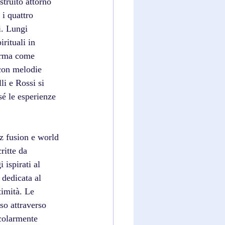
truito attorno 
i quattro 
i. Lungi 
rituali in 
erma come 
 con melodie 
li e Rossi si 
sé le esperienze 
z fusion e world 
ritte da 
 ispirati al 
 dedicata al 
imità. Le 
so attraverso 
colarmente 