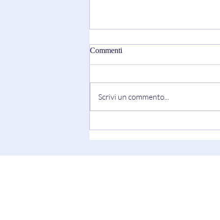
Commenti
Scrivi un commento...
"Truth Always Shows Its Face"
di Keesha Blair