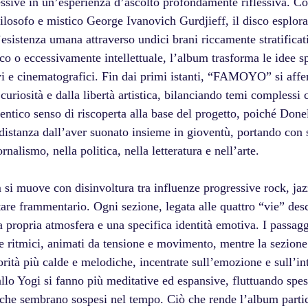
ssive in un’esperienza d’ascolto profondamente riflessiva. Cos
ilosofo e mistico George Ivanovich Gurdjieff, il disco esplora 
’esistenza umana attraverso undici brani riccamente stratificat
o o eccessivamente intellettuale, l’album trasforma le idee spi
vi e cinematografici. Fin dai primi istanti, “FAMOYO” si aff
curiosità e dalla libertà artistica, bilanciando temi complessi
entico senso di riscoperta alla base del progetto, poiché Donel
 distanza dall’aver suonato insieme in gioventù, portando con 
ornalismo, nella politica, nella letteratura e nell’arte.
si muove con disinvoltura tra influenze progressive rock, jaz
are frammentario. Ogni sezione, legata alle quattro “vie” desc
 propria atmosfera e una specifica identità emotiva. I passaggi
 e ritmici, animati da tensione e movimento, mentre la sezione
ità più calde e melodiche, incentrate sull’emozione e sull’int
llo Yogi si fanno più meditative ed espansive, fluttuando spes
 che sembrano sospesi nel tempo. Ciò che rende l’album parti