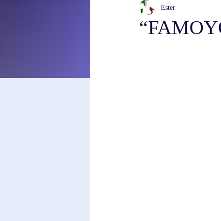
Ester
“FAMOYO”