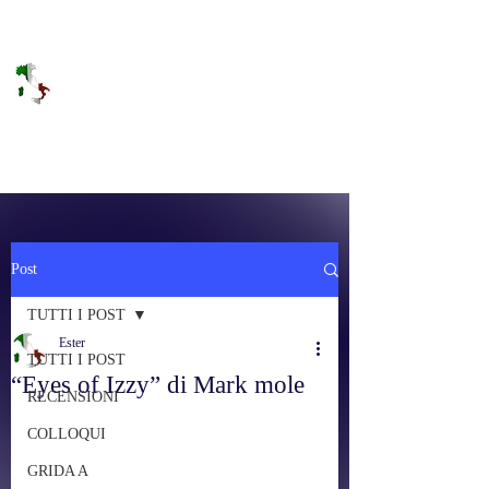
DOLCE BRANO
RAGGIUNGERE IL PARADISO SULLA
FREQUENZA
Post
TUTTI I POST
Ester
TUTTI I POST
“Eyes of Izzy” di Mark mole
RECENSIONI
COLLOQUI
GRIDA A