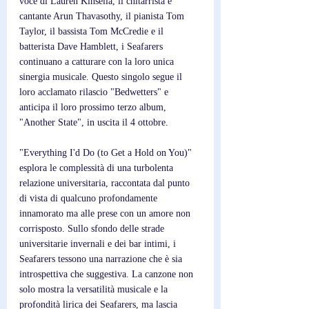
voce di Lauren Kinsella, il chitarrista e 
cantante Arun Thavasothy, il pianista Tom 
Taylor, il bassista Tom McCredie e il 
batterista Dave Hamblett, i Seafarers 
continuano a catturare con la loro unica 
sinergia musicale. Questo singolo segue il 
loro acclamato rilascio "Bedwetters" e 
anticipa il loro prossimo terzo album, 
"Another State", in uscita il 4 ottobre. 
"Everything I'd Do (to Get a Hold on You)" 
esplora le complessità di una turbolenta 
relazione universitaria, raccontata dal punto 
di vista di qualcuno profondamente 
innamorato ma alle prese con un amore non 
corrisposto. Sullo sfondo delle strade 
universitarie invernali e dei bar intimi, i 
Seafarers tessono una narrazione che è sia 
introspettiva che suggestiva. La canzone non 
solo mostra la versatilità musicale e la 
profondità lirica dei Seafarers, ma lascia 