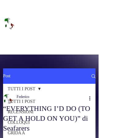
DOLCE BRANO
RAGGIUNGERE IL PARADISO SULLA
FREQUENZA
Post
TUTTI I POST
Federico
TUTTI I POST
“EVERYTHING I’D DO (TO
RECENSIONI
GET A HOLD ON YOU)” di
COLLOQUI
Seafarers
GRIDA A