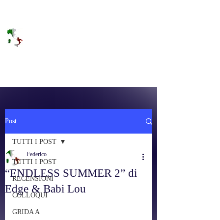
DOLCE BRANO
RAGGIUNGERE IL PARADISO SULLA
FREQUENZA
Post
TUTTI I POST
Federico
TUTTI I POST
“ENDLESS SUMMER 2” di
RECENSIONI
Edge & Babi Lou
COLLOQUI
GRIDA A