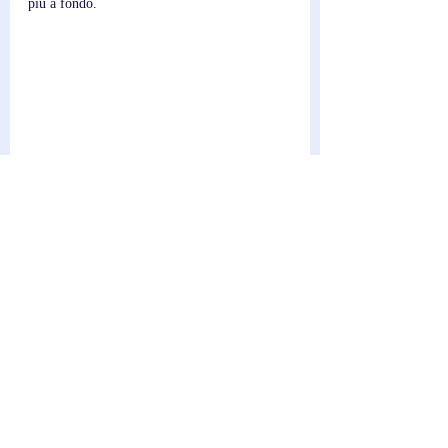
più a fondo.
Scrittore; 
Federico