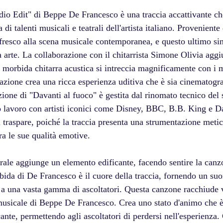
dio Edit" di Beppe De Francesco è una traccia accattivante ch
di talenti musicali e teatrali dell'artista italiano. Proveniente 
resco alla scena musicale contemporanea, e questo ultimo si
a arte. La collaborazione con il chitarrista Simone Olivia agg
 morbida chitarra acustica si intreccia magnificamente con i m
azione crea una ricca esperienza uditiva che è sia cinematogra
zione di "Davanti al fuoco" è gestita dal rinomato tecnico del 
o lavoro con artisti iconici come Disney, BBC, B.B. King e 
 traspare, poiché la traccia presenta una strumentazione meti
a le sue qualità emotive. 
rale aggiunge un elemento edificante, facendo sentire la canz
bida di De Francesco è il cuore della traccia, fornendo un su
ge a una vasta gamma di ascoltatori. Questa canzone racchiude
à musicale di Beppe De Francesco. Crea uno stato d'animo che è
cante, permettendo agli ascoltatori di perdersi nell'esperienz