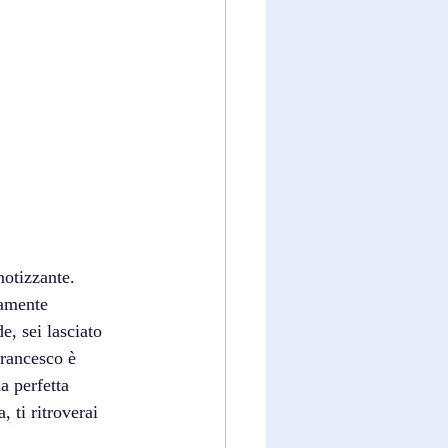
otizzante. 
tamente 
e, sei lasciato 
Francesco è 
a perfetta 
 ti ritroverai 