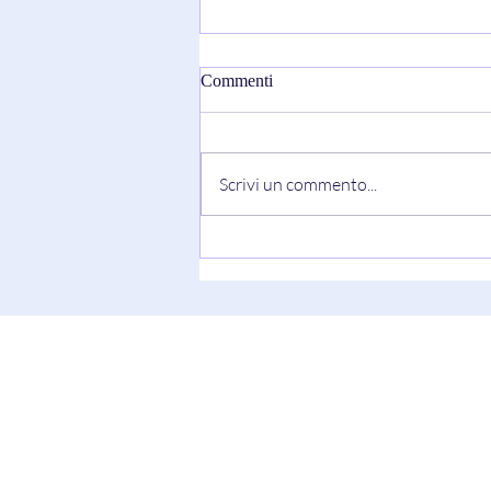
Commenti
Scrivi un commento...
"Truth Always Shows Its Face"
di Keesha Blair