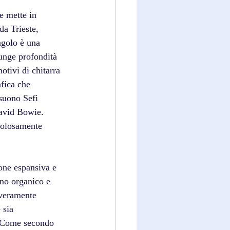
e mette in 
da Trieste, 
ngolo è una 
iunge profondità 
otivi di chitarra 
fica che 
suono Sefi 
David Bowie. 
colosamente 
one espansiva e 
ono organico e 
 veramente 
 sia 
a. Come secondo 