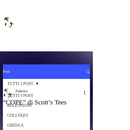
DOLCE BRANO
RAGGIUNGERE IL PARADISO SULLA
FREQUENZA
Post
TUTTI I POST
Federico
TUTTI I POST
“COPE” di Scott’s Tees
RECENSIONI
COLLOQUI
GRIDA A