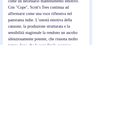
come un necessario mantenimento emotivo. 
Con "Cope", Scott's Tees continua ad 
affermarsi come una voce riflessiva nel 
panorama indie. L'onestà emotiva della 
canzone, la produzione strutturata e la 
sensibilità stagionale la rendono un ascolto 
silenziosamente potente, che risuona molto 
tempo dopo che la nota finale svanisce.
Post recenti
Mostra tutti