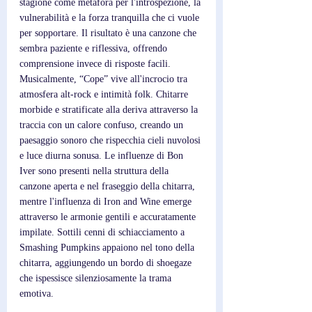
stagione come metafora per l'introspezione, la 
vulnerabilità e la forza tranquilla che ci vuole 
per sopportare. Il risultato è una canzone che 
sembra paziente e riflessiva, offrendo 
comprensione invece di risposte facili. 
Musicalmente, “Cope” vive all'incrocio tra 
atmosfera alt-rock e intimità folk. Chitarre 
morbide e stratificate alla deriva attraverso la 
traccia con un calore confuso, creando un 
paesaggio sonoro che rispecchia cieli nuvolosi 
e luce diurna sonusa. Le influenze di Bon 
Iver sono presenti nella struttura della 
canzone aperta e nel fraseggio della chitarra, 
mentre l'influenza di Iron and Wine emerge 
attraverso le armonie gentili e accuratamente 
impilate. Sottili cenni di schiacciamento a 
Smashing Pumpkins appaiono nel tono della 
chitarra, aggiungendo un bordo di shoegaze 
che ispessisce silenziosamente la trama 
emotiva.