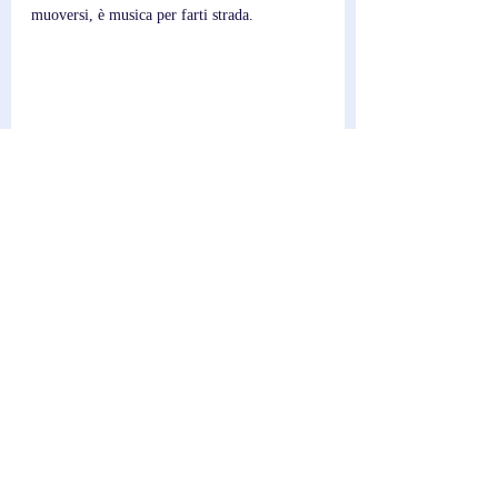
muoversi, è musica per farti strada.
Scrittore; 
Federico
Post recenti
Mostra tutti