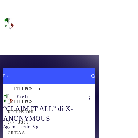
DOLCE BRANO
RAGGIUNGERE IL PARADISO SULLA
FREQUENZA
Post
TUTTI I POST
Federico
TUTTI I POST
“CLAIM IT ALL” di X-
RECENSIONI
ANONYMOUS
COLLOQUI
Aggiornamento:
8 giu
GRIDA A