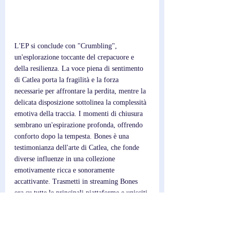
L'EP si conclude con "Crumbling", 
un'esplorazione toccante del crepacuore e 
della resilienza. La voce piena di sentimento 
di Catlea porta la fragilità e la forza 
necessarie per affrontare la perdita, mentre la 
delicata disposizione sottolinea la complessità 
emotiva della traccia. I momenti di chiusura 
sembrano un'espirazione profonda, offrendo 
conforto dopo la tempesta. Bones è una 
testimonianza dell'arte di Catlea, che fonde 
diverse influenze in una collezione 
emotivamente ricca e sonoramente 
accattivante. Trasmetti in streaming Bones 
ora su tutte le principali piattaforme e unisciti 
alla crescente attesa per Language Barrier.