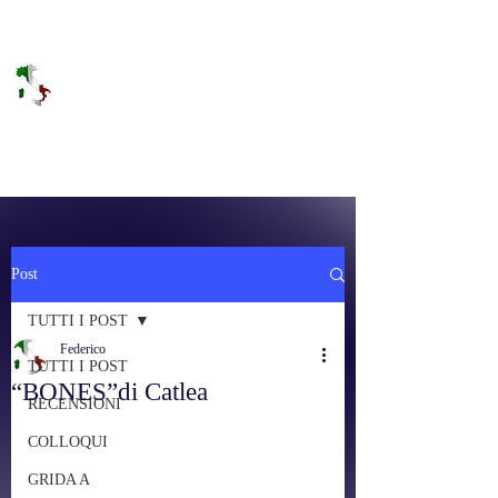
DOLCE BRANO
RAGGIUNGERE IL PARADISO SULLA
FREQUENZA
Post
TUTTI I POST
Federico
TUTTI I POST
“BONES”di Catlea
RECENSIONI
COLLOQUI
GRIDA A