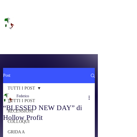
DOLCE BRANO
RAGGIUNGERE IL PARADISO SULLA
FREQUENZA
Post
TUTTI I POST
Federico
TUTTI I POST
“BLESSED NEW DAY” di
RECENSIONI
Hollow Profit
COLLOQUI
GRIDA A