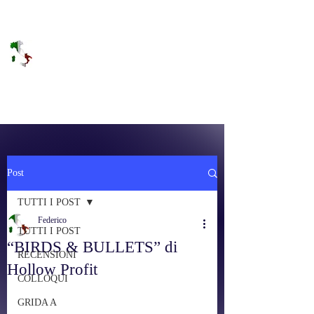
DOLCE BRANO
RAGGIUNGERE IL PARADISO SULLA
FREQUENZA
Post
TUTTI I POST
Federico
TUTTI I POST
“BIRDS & BULLETS” di
RECENSIONI
Hollow Profit
COLLOQUI
GRIDA A