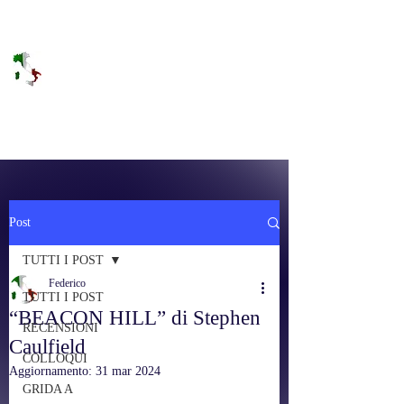
DOLCE BRANO
RAGGIUNGERE IL PARADISO SULLA
FREQUENZA
Post
TUTTI I POST
Federico
TUTTI I POST
“BEACON HILL” di Stephen
RECENSIONI
Caulfield
COLLOQUI
Aggiornamento:
31 mar 2024
GRIDA A