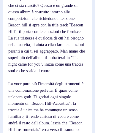
che ci sia riuscito? Questo è un grande sì, 
questo album è costruito intorno alle 
composizioni che richiedono attenzione. 
Beacon hill si apre con la title track "Beacon 
Hill", ti porta con le emozioni che fornisce. 
La sua tristezza è qualcosa di cui hai bisogno 
nella tua vita, ti aiuta a rilasciare le emozioni 
pesanti a cui ti sei aggrappato. Man mano che 
superi più dell'album ti imbatterai in "The 
night came for you", inizia come una traccia 
soul e che scalda il cuore.
La voce pura più l'intensità degli strumenti è 
una combinazione perfetta. È quasi come 
un'opera goth. Ti godrai ogni singolo 
momento di "Beacon Hill-Acoustics", la 
traccia è unica ma ha comunque un senso 
familiare, ti rende curioso di vedere come 
andrà il resto dell'album. lascia che "Beacon 
Hill-Instrumentals" esca verso il tramonto. 