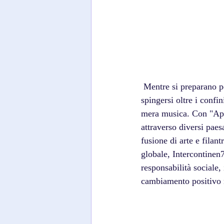
 Mentre si preparano per l’uscita del volume 6 nell’inverno 2025, Intercontinen7al continua a 
spingersi oltre i confi
mera musica. Con "Apot
attraverso diversi pae
fusione di arte e filan
globale, Intercontinen7
responsabilità sociale,
cambiamento positivo