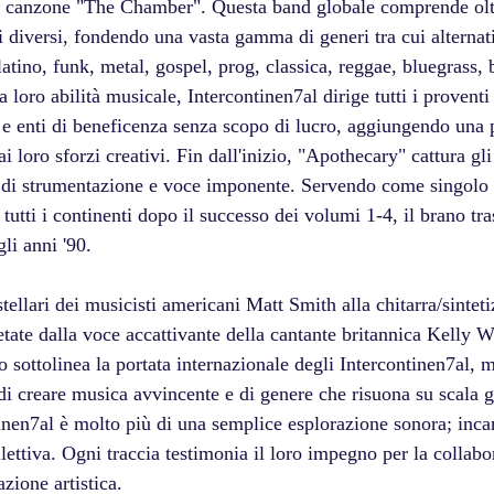
la canzone "The Chamber". Questa band globale comprende olt
i diversi, fondendo una vasta gamma di generi tra cui alternat
 latino, funk, metal, gospel, prog, classica, reggae, bluegrass,
la loro abilità musicale, Intercontinen7al dirige tutti i proventi
 e enti di beneficenza senza scopo di lucro, aggiungendo una 
i loro sforzi creativi. Fin dall'inizio, "Apothecary" cattura gli
a di strumentazione e voce imponente. Servendo come singolo 
 tutti i continenti dopo il successo dei volumi 1-4, il brano tr
li anni '90. 
ellari dei musicisti americani Matt Smith alla chitarra/sinteti
tate dalla voce accattivante della cantante britannica Kelly 
 sottolinea la portata internazionale degli Intercontinen7al, 
di creare musica avvincente e di genere che risuona su scala g
inen7al è molto più di una semplice esplorazione sonora; incar
ollettiva. Ogni traccia testimonia il loro impegno per la collab
azione artistica.