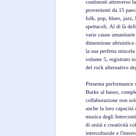
continenti attraverso 
provenienti da 15 paes
folk, pop, blues, jazz,
spettacoli. Al di là del
varie cause umanitarie
dimensione altruistica a
la sua perfetta miscel
volume 5, registrato in
del rock alternativo deg
Presenta performance st
Burke al basso, comple
collaborazione non solo
anche la loro capacità 
musica degli Intercont
di unità e creatività c
interculturale e l'innov