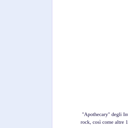
 "Apothecary" degli Intercontinenten7al rappresenta un risultato pionieristico nel regno della musica 
rock, così come altre 1