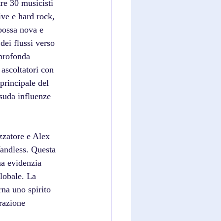
re 30 musicisti 
ive e hard rock, 
 bossa nova e 
 dei flussi verso 
profonda 
 ascoltatori con 
principale del 
asuda influenze 
zzatore e Alex 
Wandless. Questa 
ma evidenzia 
lobale. La 
na uno spirito 
orazione 