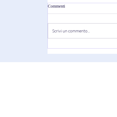
Commenti
Scrivi un commento...
"Truth Always Shows Its Face"
di Keesha Blair