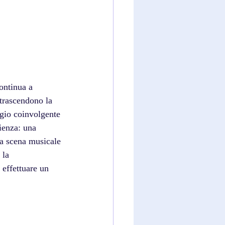
 trascendono la 
ggio coinvolgente 
ienza: una 
la scena musicale 
 la 
 effettuare un 