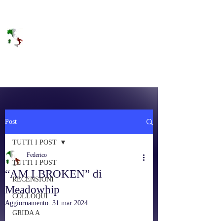
DOLCE BRANO
RAGGIUNGERE IL PARADISO SULLA
FREQUENZA
Post
TUTTI I POST
Federico
TUTTI I POST
“AM I BROKEN” di
RECENSIONI
Meadowhip
COLLOQUI
Aggiornamento:
31 mar 2024
GRIDA A