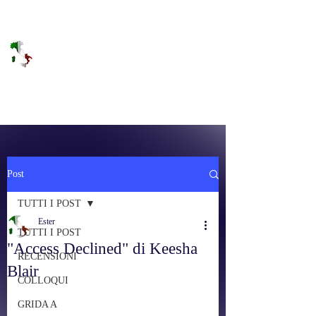
DOLCE BRANO
RAGGIUNGERE IL PARADISO SULLA
FREQUENZA
Post
TUTTI I POST
Ester
TUTTI I POST
"Access Declined" di Keesha
RECENSIONI
Blair
COLLOQUI
GRIDA A