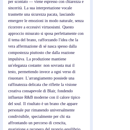
per scontato — viene espresso con chiarezza e 
sincerità. La sua interpretazione vocale 
trasmette una sicurezza pacata, lasciando 
emergere le emozioni in modo naturale, senza 
ricorrere a eccessivi virtuosismi. Questo 
approccio misurato si sposa perfettamente con 
il tema del brano, rafforzando l'idea che la 
vera affermazione di sé nasca spesso dalla 
compostezza piuttosto che dalla reazione 
impulsiva. La produzione mantiene 
un'eleganza costante: non sovrasta mai il 
testo, permettendo invece a ogni verso di 
risuonare. L'arrangiamento possiede una 
raffinatezza delicata che riflette la visione 
creativa consapevole di Blair, fondendo 
influenze R&B moderne con il calore tipico 
del soul. Il risultato è un brano che appare 
personale pur rimanendo universalmente 
condivisibile, specialmente per chi sta 
affrontando un percorso di crescita, 
guarigione e recupero del proprio equilibrio 