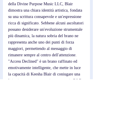
della Divine Purpose Music LLC, Blair 
dimostra una chiara identità artistica, fondata 
su una scrittura consapevole e un'espressione 
ricca di significato. Sebbene alcuni ascoltatori 
possano desiderare un'evoluzione strumentale 
più dinamica, la natura sobria del brano ne 
rappresenta anche uno dei punti di forza 
maggiori, permettendo al messaggio di 
rimanere sempre al centro dell'attenzione. 
"Access Declined" è un brano raffinato ed 
emotivamente intelligente, che mette in luce 
la capacità di Keesha Blair di coniugare una 
lirica intensa con una sapiente maestria R&B, 
ricordando a chi ascolta che scegliere se stessi 
può rivelarsi una delle decisioni più potenti in 
assoluto.