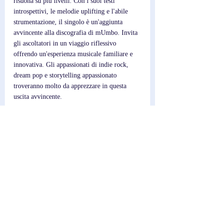
risuona su più livelli. Con i suoi testi 
introspettivi, le melodie uplifting e l'abile 
strumentazione, il singolo è un'aggiunta 
avvincente alla discografia di mUmbo. Invita 
gli ascoltatori in un viaggio riflessivo 
offrendo un'esperienza musicale familiare e 
innovativa. Gli appassionati di indie rock, 
dream pop e storytelling appassionato 
troveranno molto da apprezzare in questa 
uscita avvincente.
Scrittore; 
Federico
Post recenti
Mostra tutti