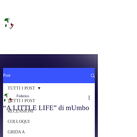
DOLCE BRANO
RAGGIUNGERE IL PARADISO SULLA
FREQUENZA
Post
TUTTI I POST
Federico
TUTTI I POST
“A LITTLE LIFE” di mUmbo
RECENSIONI
COLLOQUI
GRIDA A