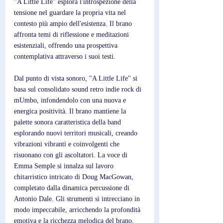
"A Little Life" esplora l'introspezione della 
tensione nel guardare la propria vita nel 
contesto più ampio dell'esistenza. Il brano 
affronta temi di riflessione e meditazioni 
esistenziali, offrendo una prospettiva 
contemplativa attraverso i suoi testi.
Dal punto di vista sonoro, "A Little Life" si 
basa sul consolidato sound retro indie rock di 
mUmbo, infondendolo con una nuova e 
energica positività. Il brano mantiene la 
palette sonora caratteristica della band 
esplorando nuovi territori musicali, creando 
vibrazioni vibranti e coinvolgenti che 
risuonano con gli ascoltatori. La voce di 
Emma Semple si innalza sul lavoro 
chitarristico intricato di Doug MacGowan, 
completato dalla dinamica percussione di 
Antonio Dale. Gli strumenti si intrecciano in 
modo impeccabile, arricchendo la profondità 
emotiva e la ricchezza melodica del brano. 