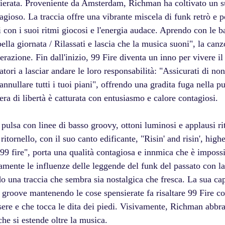
nsierata. Proveniente da Amsterdam, Richman ha coltivato un s
agioso. La traccia offre una vibrante miscela di funk retrò e 
i con i suoi ritmi giocosi e l'energia audace. Aprendo con le ba
lla giornata / Rilassati e lascia che la musica suoni", la canz
erazione. Fin dall'inizio, 99 Fire diventa un inno per vivere il
atori a lasciar andare le loro responsabilità: "Assicurati di no
annullare tutti i tuoi piani", offrendo una gradita fuga nella pu
ra di libertà è catturata con entusiasmo e calore contagiosi.
ulsa con linee di basso groovy, ottoni luminosi e applausi rit
ritornello, con il suo canto edificante, "Risin' and risin', high
99 fire", porta una qualità contagiosa e innmica che è impossi
mente le influenze delle leggende del funk del passato con l
 una traccia che sembra sia nostalgica che fresca. La sua cap
il groove mantenendo le cose spensierate fa risaltare 99 Fire c
sere e che tocca le dita dei piedi. Visivamente, Richman abbrac
che si estende oltre la musica. 