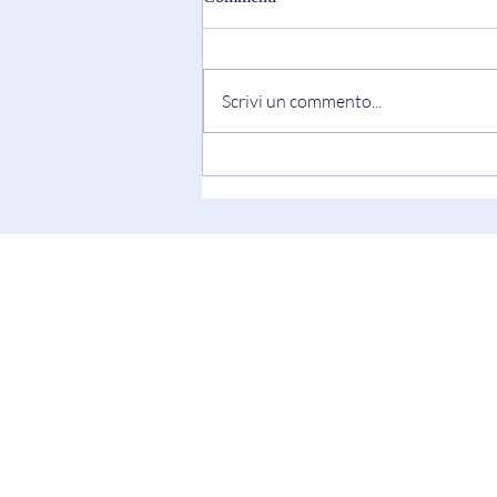
Scrivi un commento...
"Truth Always Shows Its Face"
di Keesha Blair