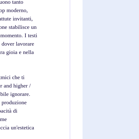
uono tanto 
pop moderno, 
ttute invitanti, 
one stabilisce un 
 momento. I testi 
n dover lavorare 
ra gioia e nella 
mici che ti 
er and higher / 
bile ignorare. 
a produzione 
acità di 
ome 
cia un'estetica 