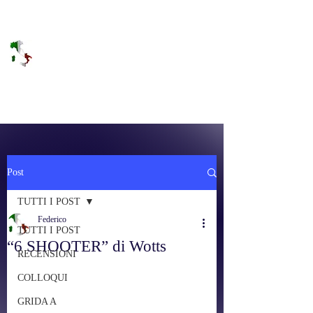
DOLCE BRANO
RAGGIUNGERE IL PARADISO SULLA
FREQUENZA
Post
TUTTI I POST
Federico
TUTTI I POST
“6 SHOOTER” di Wotts
RECENSIONI
COLLOQUI
GRIDA A