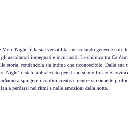
 More Night" è la sua versatilità, mescolando generi e stili d
li ascoltatori impegnati e incuriositi. La chimica tra Carδam
lla storia, rendendola sia intima che riconoscibile. Dalla sua u
 Night" è stato abbracciato per il suo suono fresco e avvince
arδamo a spingere i confini creativi mentre si connette profo
 fan a perdersi nei ritmi e nelle emozioni della notte.