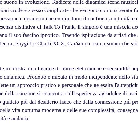
ro suono in evoluzione. Radicata nella dinamica scena musical
zioni crude e spesso complicate che vengono con una serata fu
essione e desiderio che confondono il confine tra intimità e d
esenza distintiva di Talk To Frank, il singolo è una miscela acc
ano il suo fascino ipnotico. Traendo ispirazione da artisti che
ectra, Shygirl e Charli XCX, Carδamo crea un suono che sfid
in mostra una fusione di trame elettroniche e sensibilità pop 
e dinamica. Prodotto e mixato in modo indipendente nello stud
lette un approccio pratico e personale che ne esalta l'autenticit
ne della canzone si concentra sull'esperienza agrodolce di uscir
o guidato più dal desiderio fisico che dalla connessione più p
o della vita notturna moderna e delle sue complessità, consegn
ità e audacia. 