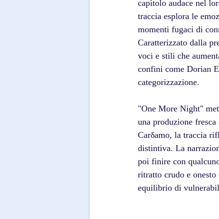
capitolo audace nel lo
traccia esplora le emo
momenti fugaci di conn
Caratterizzato dalla pr
voci e stili che aument
confini come Dorian El
categorizzazione. 
"One More Night" mette 
una produzione fresca 
Carδamo, la traccia rif
distintiva. La narrazio
poi finire con qualcun
ritratto crudo e onest
equilibrio di vulnerabil