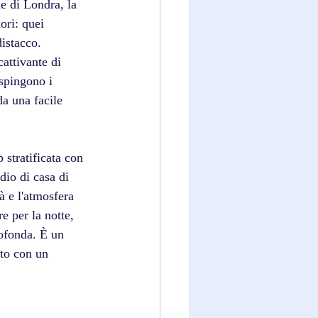
e di Londra, la 
ori: quei 
istacco. 
attivante di 
 spingono i 
a una facile 
stratificata con 
io di casa di 
à e l'atmosfera 
e per la notte, 
rofonda. È un 
ato con un 