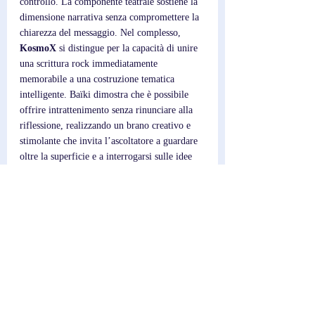
controllo. La componente teatrale sostiene la 
dimensione narrativa senza compromettere la 
chiarezza del messaggio. Nel complesso, 
KosmoX
 si distingue per la capacità di unire 
una scrittura rock immediatamente 
memorabile a una costruzione tematica 
intelligente. Baïki dimostra che è possibile 
offrire intrattenimento senza rinunciare alla 
riflessione, realizzando un brano creativo e 
stimolante che invita l’ascoltatore a guardare 
oltre la superficie e a interrogarsi sulle idee 
nascoste dietro il suo universo immaginario.
Post recenti
Mostra tutti