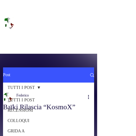
DOLCE BRANO
RAGGIUNGERE IL PARADISO SULLA
FREQUENZA
Post
TUTTI I POST
Federico
TUTTI I POST
Baïki Rilascia “KosmoX”
RECENSIONI
COLLOQUI
GRIDA A